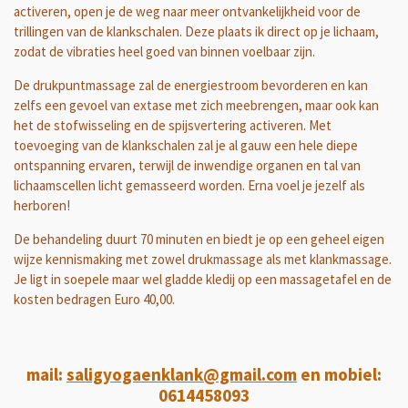
activeren, open je de weg naar meer ontvankelijkheid voor de
trillingen van de klankschalen. Deze plaats ik direct op je lichaam,
zodat de vibraties heel goed van binnen voelbaar zijn.
De drukpuntmassage zal de energiestroom bevorderen en kan
zelfs een gevoel van extase met zich meebrengen, maar ook kan
het de stofwisseling en de spijsvertering activeren. Met
toevoeging van de klankschalen zal je al gauw een hele diepe
ontspanning ervaren, terwijl de inwendige organen en tal van
lichaamscellen licht gemasseerd worden. Erna voel je jezelf als
herboren!
De behandeling duurt 70 minuten en biedt je op een geheel eigen
wijze kennismaking met zowel drukmassage als met klankmassage.
Je ligt in soepele maar wel gladde kledij op een massagetafel en de
kosten bedragen Euro 40,00.
mail:
saligyogaenklank@gmail.com
en mobiel:
0614458093