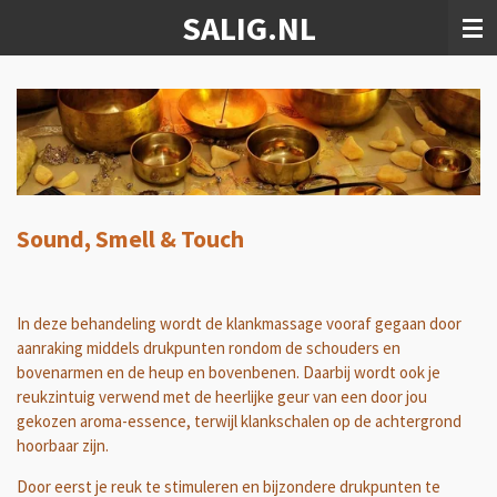
SALIG.NL
Ga
direct
naar
de
hoofdinhoud
Sound, Smell & Touch
In deze behandeling wordt de klankmassage vooraf gegaan door
aanraking middels drukpunten rondom de schouders en
bovenarmen en de heup en bovenbenen. Daarbij wordt ook je
reukzintuig verwend met de heerlijke geur van een door jou
gekozen aroma-essence, terwijl klankschalen op de achtergrond
hoorbaar zijn.
Door eerst je reuk te stimuleren en bijzondere drukpunten te