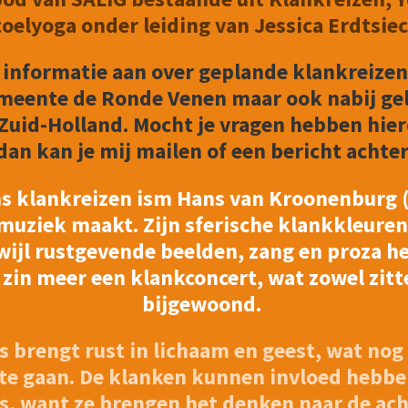
toelyoga onder leiding van Jessica Erdtsiec
e informatie aan over geplande klankreizen
eente de Ronde Venen maar ook nabij gele
Zuid-Holland. Mocht je vragen hebben hiero
dan kan je mij mailen of een bericht achte
ens klankreizen ism Hans van Kroonenburg 
muziek maakt. Zijn sferische klankkleure
rwijl rustgevende beelden, zang en proza h
e zin meer een klankconcert, wat zowel zit
bijgewoond.
s brengt rust in lichaam en geest, wat no
 te gaan. D
e klanken kunnen invloed hebben
s, want ze brengen het denken naar de ach