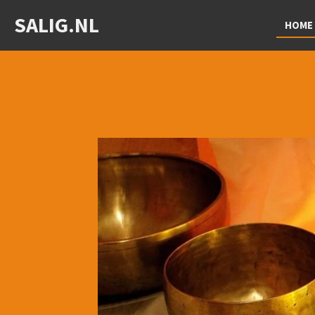
Ga
SALIG.NL
HOME
direct
naar
de
hoofdinhoud