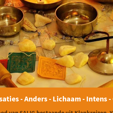
aties - Anders - Lichaam - Intens 
od van SALIG bestaande uit Klankreizen, 