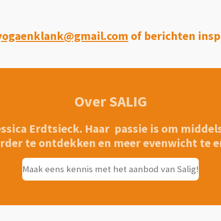
gyogaenklank@gmail.com
of berichten ins
Over SALIG
 Jessica Erdtsieck. Haar passie is om midd
verder te ontdekken en meer evenwicht te e
Maak eens kennis met het aanbod van Salig!